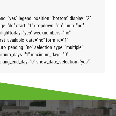
gend="yes" legend_position="bottom" display="2"
age="de" start="1" dropdown="no" jump="no"
ighlighttoday="yes" weeknumbers="no"
st_available_date="no" form_id="1"
to_pending="no" selection_type="multiple"
minimum_days="1" maximum_days="0"
oking_end_day="0" show_date_selection="yes"]